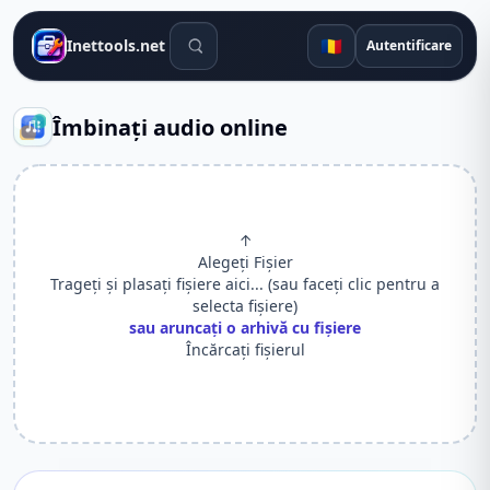
Instrumente de căutare
🇷🇴
Inettools.net
Autentificare
Îmbinați audio online
↑
Alegeți Fișier
Trageți și plasați fișiere aici... (sau faceți clic pentru a
selecta fișiere)
sau aruncați o arhivă cu fișiere
Încărcați fișierul