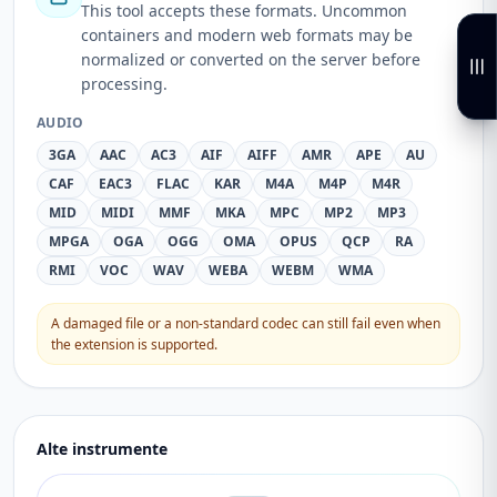
This tool accepts these formats. Uncommon
containers and modern web formats may be
normalized or converted on the server before
processing.
AUDIO
3GA
AAC
AC3
AIF
AIFF
AMR
APE
AU
CAF
EAC3
FLAC
KAR
M4A
M4P
M4R
MID
MIDI
MMF
MKA
MPC
MP2
MP3
MPGA
OGA
OGG
OMA
OPUS
QCP
RA
RMI
VOC
WAV
WEBA
WEBM
WMA
A damaged file or a non-standard codec can still fail even when
the extension is supported.
Alte instrumente