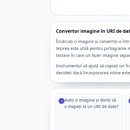
Convertor imagine în URI de da
Încărcați o imagine și convertiți-o în
Ieșirea este utilă pentru pictograme 
testare în care un fișier imagine separ
Instrumentul vă ajută să copiați un fra
decideți dacă încorporarea inline est
Aveți o imagine și doriți să
✓
o mapați la un URI de date?