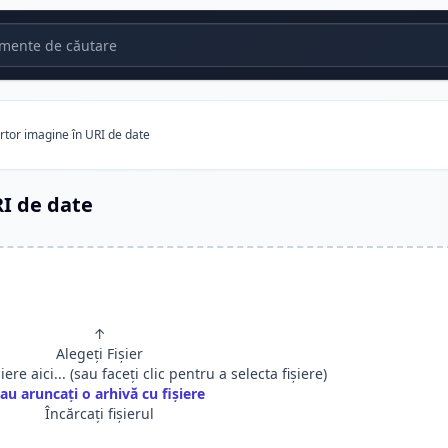
mente de căutare
tor imagine în URI de date
I de date
↑
Alegeți Fișier
șiere aici... (sau faceți clic pentru a selecta fișiere)
au aruncați o arhivă cu fișiere
Încărcați fișierul