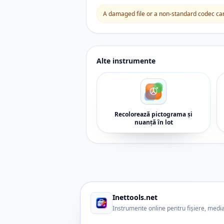
A damaged file or a non-standard codec can 
Alte instrumente
Recolorează pictograma și
nuanță în lot
Inettools.net
Instrumente online pentru fișiere, media