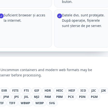
buton.
Suficient browser și acces
Datele dvs. sunt protejate.
✓
✓
la internet.
După operație, fișierele
sunt șterse de pe server.
ts. Uncommon containers and modern web formats may be
server before processing.
EXR
FITS
FTS
GIF
HDR
HEIC
HEIF
ICO
J2C
J2K
JPM
JPS
JXL
MJ2
PAM
PBM
PCX
PDN
PGM
TIF
TIFF
WBMP
WEBP
SVG