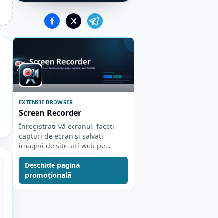
EXTENSIE BROWSER
Screen Recorder
Înregistrați-vă ecranul, faceți
capturi de ecran și salvați
imagini de site-uri web pe
pagină completă dintr-un pop-
up compact al browserului.
Deschide pagina
promoțională