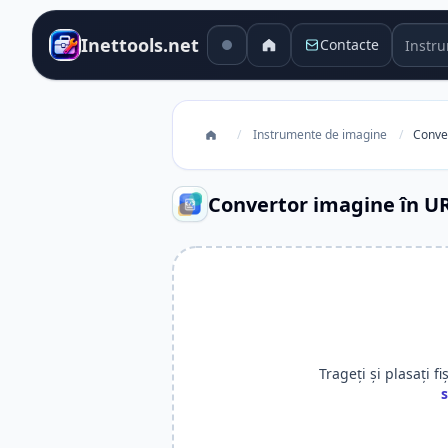
Instru
Inettools.net
Contacte
/
Instrumente de imagine
/
Conver
Convertor imagine în UR
Trageți și plasați fi
s