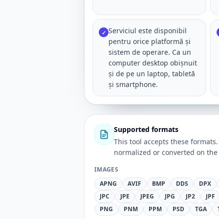
Serviciul este disponibil
✓
pentru orice platformă și
sistem de operare. Ca un
computer desktop obișnuit
și de pe un laptop, tabletă
și smartphone.
Supported formats
This tool accepts these forma
normalized or converted on the 
IMAGES
APNG
AVIF
BMP
DDS
DPX
JPC
JPE
JPEG
JPG
JP2
JPF
PNG
PNM
PPM
PSD
TGA