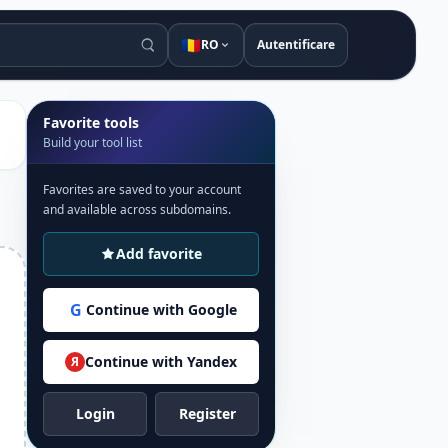
🇷🇴
RO
Autentificare
Favorite tools
Build your tool list
Favorites are saved to your account
and available across subdomains.
Add favorite
G
Continue with Google
Continue with Yandex
Я
Login
Register