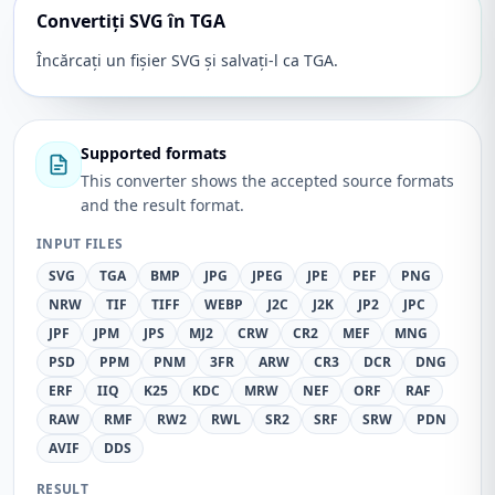
Convertiți SVG în TGA
Încărcați un fișier SVG și salvați-l ca TGA.
Supported formats
This converter shows the accepted source formats
and the result format.
INPUT FILES
SVG
TGA
BMP
JPG
JPEG
JPE
PEF
PNG
NRW
TIF
TIFF
WEBP
J2C
J2K
JP2
JPC
JPF
JPM
JPS
MJ2
CRW
CR2
MEF
MNG
PSD
PPM
PNM
3FR
ARW
CR3
DCR
DNG
ERF
IIQ
K25
KDC
MRW
NEF
ORF
RAF
RAW
RMF
RW2
RWL
SR2
SRF
SRW
PDN
AVIF
DDS
RESULT