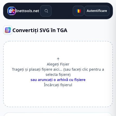
Instrumente de căutare
🇷🇴
Inettools.net
Autentificare
Convertiți SVG în TGA
↑
Alegeți Fișier
Trageți și plasați fișiere aici... (sau faceți clic pentru a
selecta fișiere)
sau aruncați o arhivă cu fișiere
Încărcați fișierul