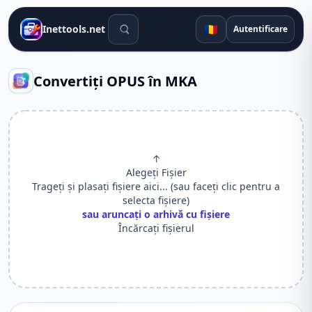
Instrumente de căutare
🇷🇴
Inettools.net
Autentificare
Convertiți OPUS în MKA
↑
Alegeți Fișier
Trageți și plasați fișiere aici... (sau faceți clic pentru a
selecta fișiere)
sau aruncați o arhivă cu fișiere
Încărcați fișierul