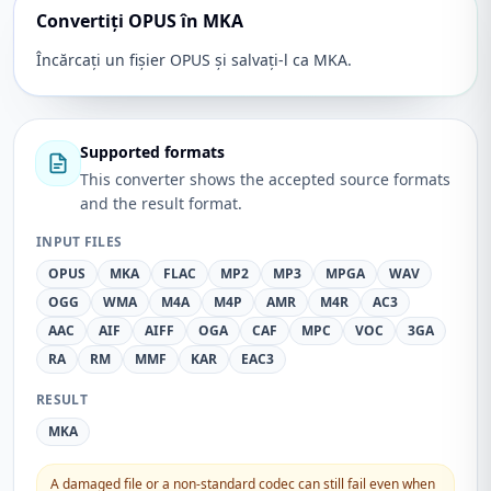
Convertiți OPUS în MKA
Încărcați un fișier OPUS și salvați-l ca MKA.
Supported formats
This converter shows the accepted source formats
and the result format.
INPUT FILES
OPUS
MKA
FLAC
MP2
MP3
MPGA
WAV
OGG
WMA
M4A
M4P
AMR
M4R
AC3
AAC
AIF
AIFF
OGA
CAF
MPC
VOC
3GA
RA
RM
MMF
KAR
EAC3
RESULT
MKA
A damaged file or a non-standard codec can still fail even when