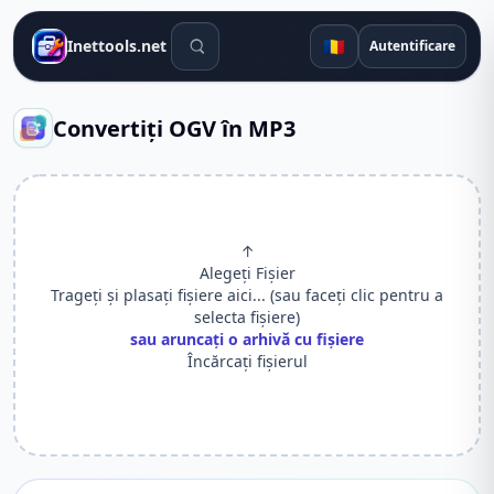
Instrumente de căutare
🇷🇴
Inettools.net
Autentificare
Convertiți OGV în MP3
↑
Alegeți Fișier
Trageți și plasați fișiere aici... (sau faceți clic pentru a
selecta fișiere)
sau aruncați o arhivă cu fișiere
Încărcați fișierul