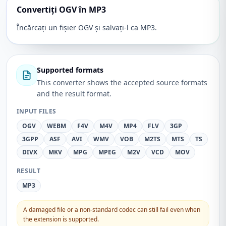
Convertiți OGV în MP3
Încărcați un fișier OGV și salvați-l ca MP3.
Supported formats
This converter shows the accepted source formats
and the result format.
INPUT FILES
OGV
WEBM
F4V
M4V
MP4
FLV
3GP
3GPP
ASF
AVI
WMV
VOB
M2TS
MTS
TS
DIVX
MKV
MPG
MPEG
M2V
VCD
MOV
RESULT
MP3
A damaged file or a non-standard codec can still fail even when
the extension is supported.