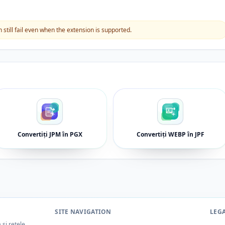
still fail even when the extension is supported.
Convertiți JPM în PGX
Convertiți WEBP în JPF
SITE NAVIGATION
LEG
 și rețele