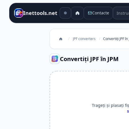
Instru
Inettools.net
Contacte
/
JPF converters
/
Convertiți JPF în
Convertiți JPF în JPM
Trageți și plasați fi
s