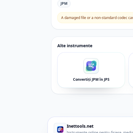
JPM
A damaged file or a non-standard codec can 
Alte instrumente
Convertiți JPM în JPS
Inettools.net
Instrumente online pentru fișiere, media