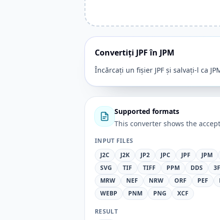
Convertiți JPF în JPM
Încărcați un fișier JPF și salvați-l ca JP
Supported formats
This converter shows the accept
INPUT FILES
J2C
J2K
JP2
JPC
JPF
JPM
SVG
TIF
TIFF
PPM
DDS
3
MRW
NEF
NRW
ORF
PEF
WEBP
PNM
PNG
XCF
RESULT