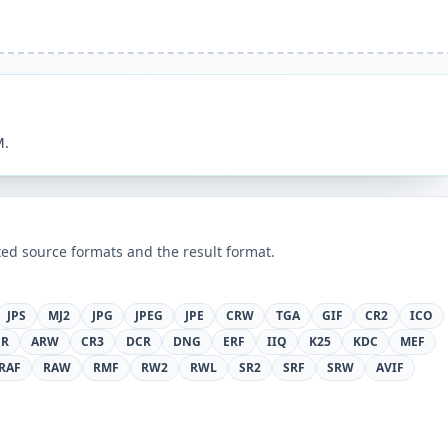
M.
ed source formats and the result format.
JPS
MJ2
JPG
JPEG
JPE
CRW
TGA
GIF
CR2
ICO
FR
ARW
CR3
DCR
DNG
ERF
IIQ
K25
KDC
MEF
RAF
RAW
RMF
RW2
RWL
SR2
SRF
SRW
AVIF