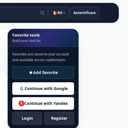
🇷🇴
RO
Autentificare
Favorite tools
Build your tool list
Favorites are saved to your account
and available across subdomains.
Add favorite
G
Continue with Google
Continue with Yandex
Я
Login
Register