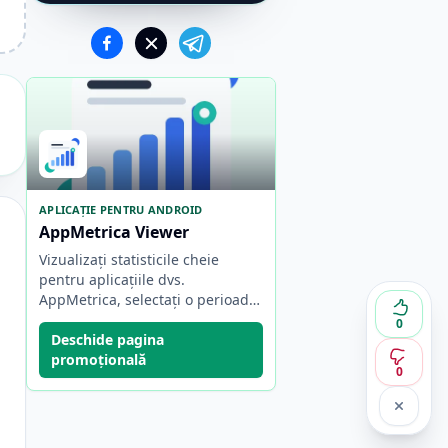
APLICAȚIE PENTRU ANDROID
AppMetrica Viewer
Vizualizați statisticile cheie
pentru aplicațiile dvs.
AppMetrica, selectați o perioadă
de raportare și comutați rapid
0
între proiecte și conturi.
Deschide pagina
promoțională
0