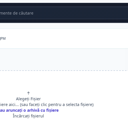
mente de căutare
 JPM
↑
Alegeți Fișier
șiere aici... (sau faceți clic pentru a selecta fișiere)
au aruncați o arhivă cu fișiere
Încărcați fișierul