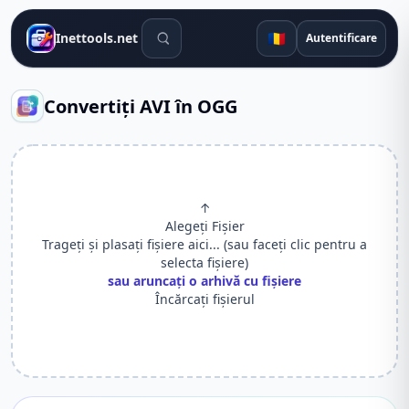
Instrumente de căutare
🇷🇴
Inettools.net
Autentificare
Convertiți AVI în OGG
↑
Alegeți Fișier
Trageți și plasați fișiere aici... (sau faceți clic pentru a
selecta fișiere)
sau aruncați o arhivă cu fișiere
Încărcați fișierul