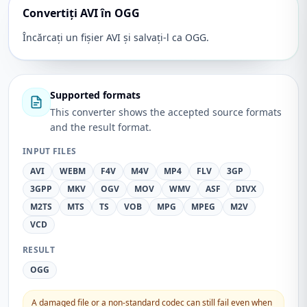
Convertiți AVI în OGG
Încărcați un fișier AVI și salvați-l ca OGG.
Supported formats
This converter shows the accepted source formats
and the result format.
INPUT FILES
AVI
WEBM
F4V
M4V
MP4
FLV
3GP
3GPP
MKV
OGV
MOV
WMV
ASF
DIVX
M2TS
MTS
TS
VOB
MPG
MPEG
M2V
VCD
RESULT
OGG
A damaged file or a non-standard codec can still fail even when